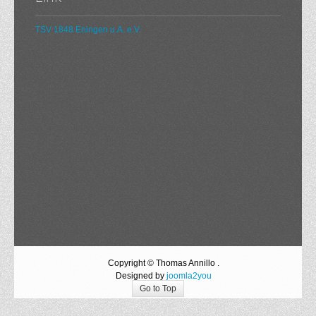
TSV 1848 Eningen u.A. e.V.
Copyright © Thomas Annillo .
Designed by
joomla2you
Go to Top