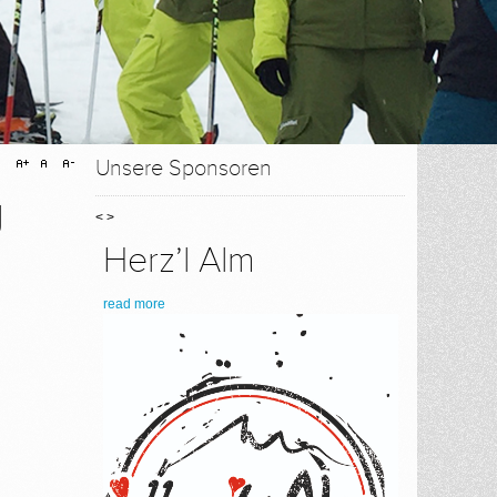
Unsere Sponsoren
g
<
>
Herz’l Alm
read more