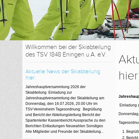
Willkommen bei der Skiabteilung
des TSV 1848 Eningen u.A. e.V.
Akt
Aktuelle News der Skiabteilung
hier
hier:
Jahreshauptversammlung 2026 der
Skiabteilung Einladung zur
Jahreshaup
Jahreshauptversammlung der Skiabteilung am
Donnerstag, den 16.07.2026, 20.00 Uhr im
Einladung z
TSV-Vereinsheim Tagesordnung: Begrüßung
Donnerstag,
und Bericht der Abteilungsleitung Bericht der
Spartenleiter Kassenbericht Aussprache zu den
Tagesordnu
Berichten Entlastungen Neuwahlen Sonstiges
Alle Mitglieder und Freunde der Skiabteilung...
Begrüßu
Bericht