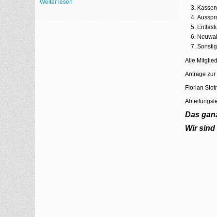
Weiter lesen
Kassen
Ausspr
Entlas
Neuwa
Sonsti
Alle Mitgli
Anträge zur
Florian Slot
Abteilungsle
Das ganz
Wir sind