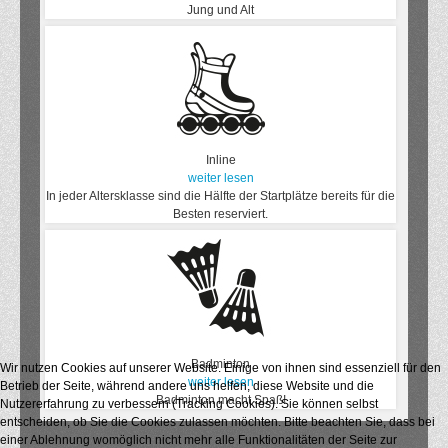
Jung und Alt
Inline
weiter lesen
In jeder Altersklasse sind die Hälfte der Startplätze bereits für die
Besten reserviert.
Badminton
Wir nutzen Cookies auf unserer Website. Einige von ihnen sind essenziell für den
weiter lesen
Betrieb der Seite, während andere uns helfen, diese Website und die
Badminton macht Spaß!
Nutzererfahrung zu verbessern (Tracking Cookies). Sie können selbst
entscheiden, ob Sie die Cookies zulassen möchten. Bitte beachten Sie, dass bei
einer Ablehnung womöglich nicht mehr alle Funktionalitäten der Seite zur